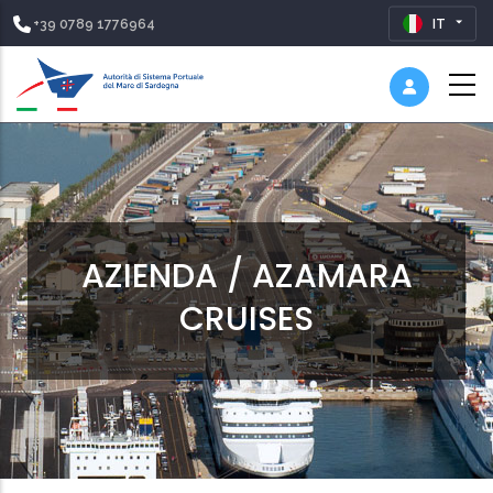
+39 0789 1776964
IT
AZIENDA / AZAMARA
CRUISES