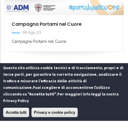
Around Sardinia (Trasporto pubblico
27 Lug 23
News
Si rende nota l'attivazione di " Around Sardinia"
(http://sardegna.openmove.com) un nuo
Questo sito utilizza cookie tecnici e di tracciamento, propri e di
terze parti, per garantire la corretta navigazione, analizzare il
Privacy Policy
Chi siamo
Contatti
traffico e misurare l'efficacia delle attività di
comunicazione.
Puoi scegliere di acconsentirne l’utilizzo
Servizio gestito per conto dell'Autorità di Sistema Portuale
cliccando su
“Accetta tutti”
.
Per maggiori info leggi la nostra
del Mare di Sardegna da
SPS S.r.l.
e
FAST S.r.l.
Privacy Policy
© Copyright
SPS srl
2026. Tutti i diritti riservati.
×
Installa l'app del Porto di Olbia
Installa
Accetta tutti
Privacy e cookie policy