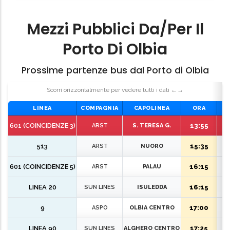
Porto Di Olbia
Prossime partenze bus dal Porto di Olbia
Scorri orizzontalmente per vedere tutti i dati ←→
LINEA
COMPAGNIA
CAPOLINEA
ORA
601 (COINCIDENZE 3)
13:55
ARST
S. TERESA G.
513
15:35
ARST
NUORO
601 (COINCIDENZE 5)
16:15
ARST
PALAU
LINEA 20
16:15
SUN LINES
ISULEDDA
9
17:00
ASPO
OLBIA CENTRO
LINEA 90
17:25
SUN LINES
ALGHERO CENTRO
601 (COINCIDENZE 6)
17:35
ARST
S. TERESA G.