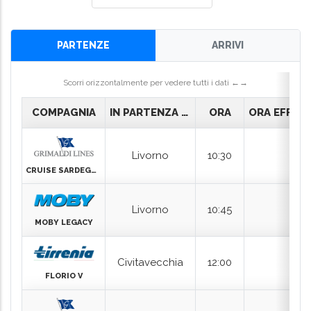
Scorri orizzontalmente per vedere tutti i dati ←→
COMPAGNIA
IN PARTENZA PER
ORA
ORA EFFETTIVA
Livorno
10:30
CRUISE SARDEGNA
Livorno
10:45
MOBY LEGACY
Civitavecchia
12:00
FLORIO V
Civitavecchia
12:30
12:37
CRUISE BONARIA