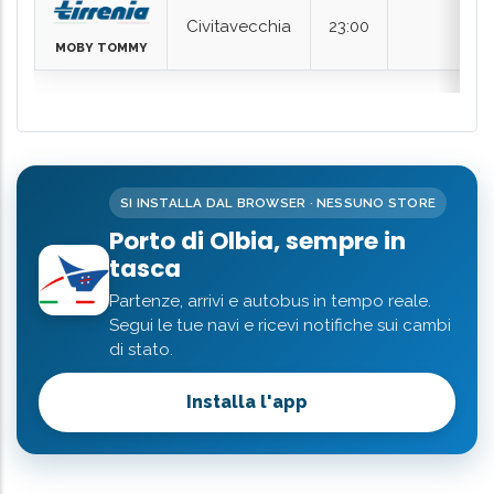
SI INSTALLA DAL BROWSER · NESSUNO STORE
Porto di Olbia, sempre in
tasca
Partenze, arrivi e autobus in tempo reale.
Segui le tue navi e ricevi notifiche sui cambi
di stato.
Installa l'app
Mezzi Pubblici Da/per Il