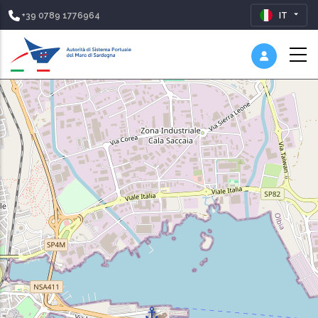
+39 0789 1776964
IT
Pagina di Ricerca
Nessun risultato trovato
⚓