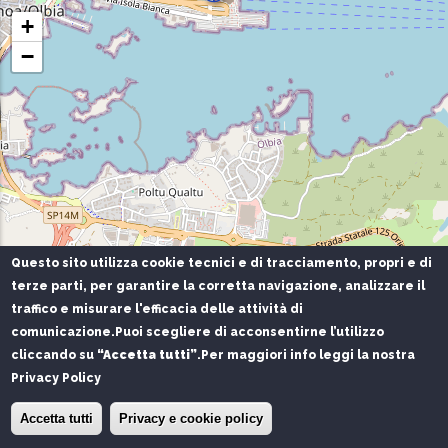
+
−
Questo sito utilizza cookie tecnici e di tracciamento, propri e di
terze parti, per garantire la corretta navigazione, analizzare il
traffico e misurare l'efficacia delle attività di
comunicazione.
Puoi scegliere di acconsentirne l’utilizzo
cliccando su
“Accetta tutti”
.
Per maggiori info leggi la nostra
Privacy Policy
Accetta tutti
Privacy e cookie policy
Leaflet
|
©
OpenStreetMap
contributors | Porto di Olbia