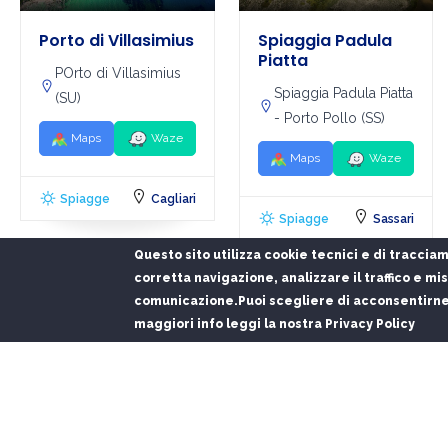
Porto di Villasimius
Spiaggia Padula
Piatta
POrto di Villasimius
Spiaggia Padula Piatta
(SU)
- Porto Pollo (SS)
Maps
Waze
Maps
Waze
Spiagge
Cagliari
Spiagge
Sassari
Questo sito utilizza cookie tecnici e di tracciam
corretta navigazione, analizzare il traffico e misu
comunicazione.
Puoi scegliere di acconsentirne 
maggiori info leggi la nostra Privacy Policy
Gallery
Video
Gallery
Video