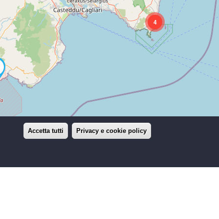
4
Accetta tutti
Privacy e cookie policy
Leaflet
|
©
OpenStreetMap
contributors | Porto di Olbia