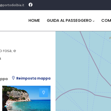
o@portodiolbia.it
Navigazione
principale
HOME
GUIDA AL PASSEGGERO
COM
o rosa, e
a
Reimposta mappa
appa