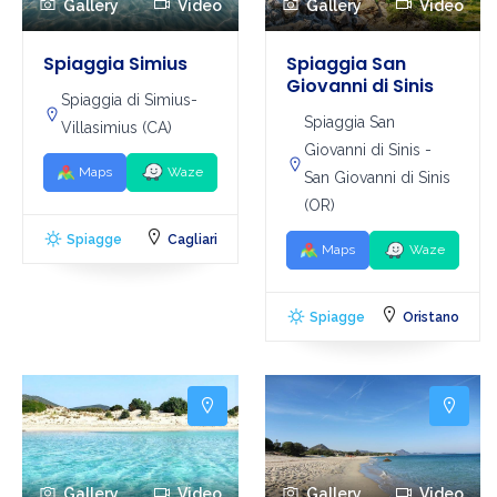
Gallery
Video
Gallery
Video
Spiaggia Simius
Spiaggia San
Giovanni di Sinis
Spiaggia di Simius-
Spiaggia San
Villasimius (CA)
Giovanni di Sinis -
Maps
Waze
San Giovanni di Sinis
(OR)
Spiagge
Cagliari
Maps
Waze
Spiagge
Oristano
Gallery
Video
Gallery
Video