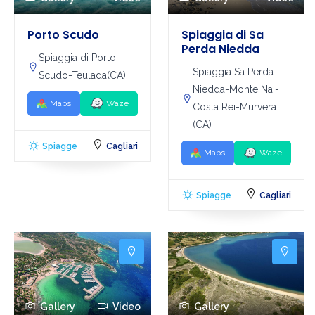
Porto Scudo
Spiaggia di Sa
Perda Niedda
Spiaggia di Porto
Spiaggia Sa Perda
Scudo-Teulada(CA)
Niedda-Monte Nai-
Maps
Waze
Costa Rei-Murvera
(CA)
Spiagge
Cagliari
Maps
Waze
Spiagge
Cagliari
Gallery
Video
Gallery