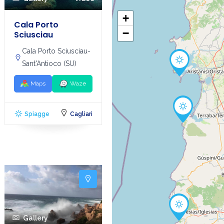
+
Cala Porto
−
Sciusciau
Cala Porto Sciusciau-
Sant'Antioco (SU)
Maps
Waze
Spiagge
Cagliari
Gallery