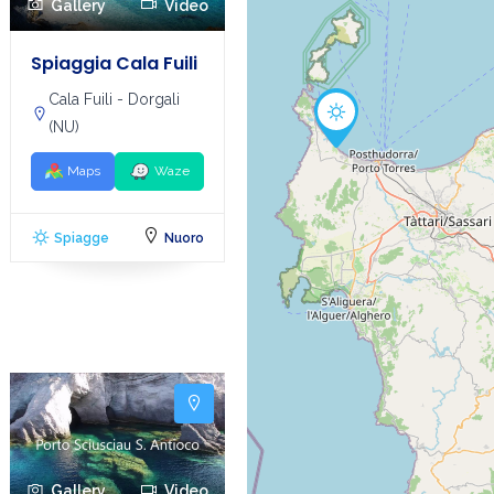
Gallery
Video
Spiaggia Cala Fuili
Cala Fuili - Dorgali
(NU)
Maps
Waze
Spiagge
Nuoro
Gallery
Video