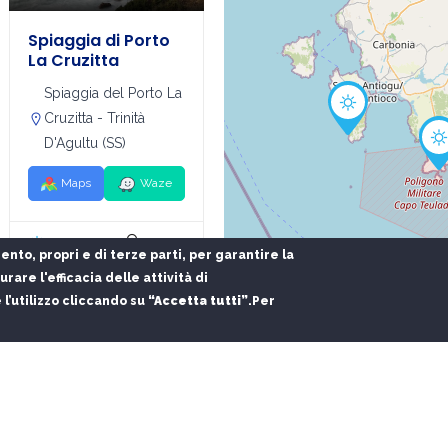
Spiaggia di Porto
La Cruzitta
Spiaggia del Porto La
Cruzitta - Trinità
D'Agultu (SS)
Maps
Waze
Spiagge
Sassari
ento, propri e di terze parti, per garantire la
rare l'efficacia delle attività di
l’utilizzo cliccando su
“Accetta tutti”
.
Per
Gallery