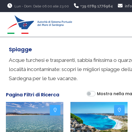
Lun - Dom: Dalle 06:00 alle 23:00
+39 0789 1776964
inf
Spiagge
Acque turchesi e trasparenti, sabbia finissima o quarz
località incontaminate: scopri le migliori spiagge dell
Sardegna per le tue vacanze.
Mostra nella m
Pagina Filtri di Ricerca