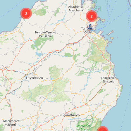
2
2
⚓