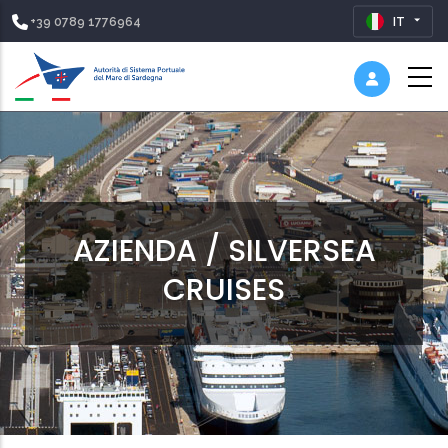
+39 0789 1776964
IT
AZIENDA / SILVERSEA
CRUISES