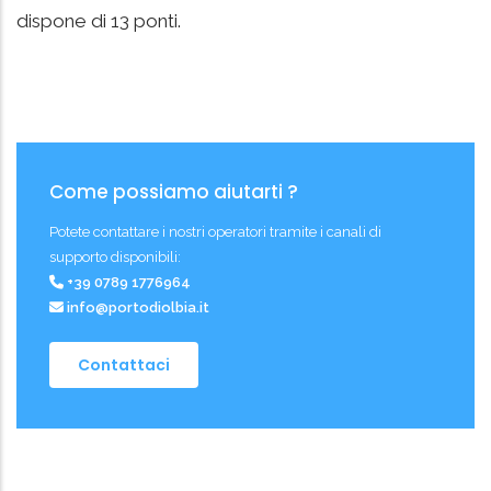
dispone di 13 ponti.
Come possiamo aiutarti ?
Potete contattare i nostri operatori tramite i canali di
supporto disponibili:
+39 0789 1776964
info@portodiolbia.it
Contattaci