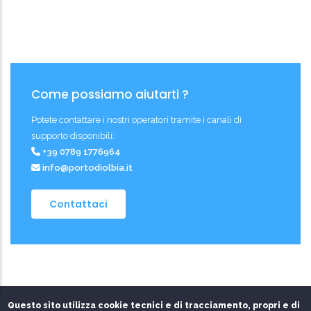
Come possiamo aiutarti ?
Potete contattare i nostri operatori tramite i canali di
supporto disponibili:
+39 0789 1776964
info@portodiolbia.it
Contattaci
Questo sito utilizza cookie tecnici e di tracciamento, propri e di