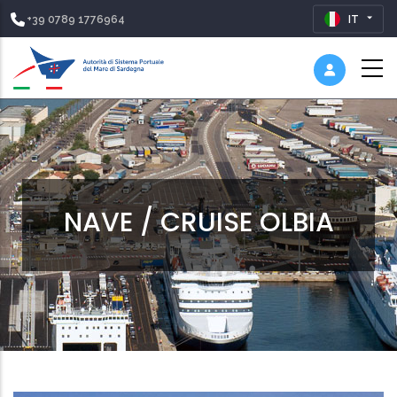
+39 0789 1776964
IT
NAVE / CRUISE OLBIA