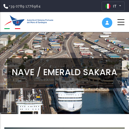
+39 0789 1776964
IT
NAVE / EMERALD SAKARA