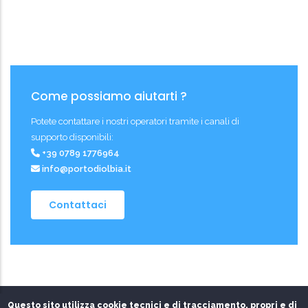
Come possiamo aiutarti ?
Potete contattare i nostri operatori tramite i canali di
supporto disponibili:
+39 0789 1776964
info@portodiolbia.it
Contattaci
Questo sito utilizza cookie tecnici e di tracciamento, propri e di