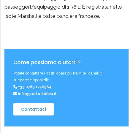
passeggeri/equipaggio di 1,36:1. È registrata nelle
Isole Marshall e batte bandiera francese.
Come possiamo aiutarti ?
Potete contattare i nostri operatori tramite i canali di
supporto disponibili:
+39 0789 1776964
info@portodiolbia.it
Contattaci