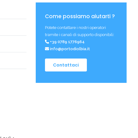
Come possiamo aiutarti ?
Potete contattare i nostri operatori
tramite i canali di supporto disponibili:
+39 0789 1776964
info@portodiolbia.it
Contattaci