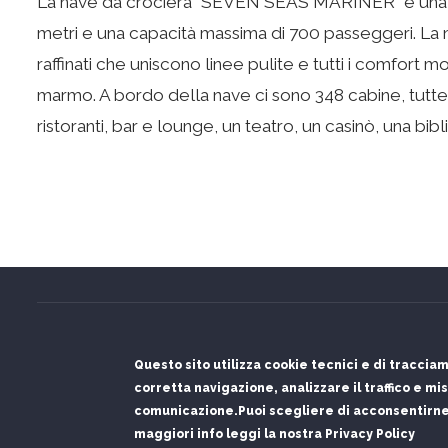
La nave da crociera “SEVEN SEAS MARINER” è una n
metri e una capacità massima di 700 passeggeri. La na
raffinati che uniscono linee pulite e tutti i comfort 
marmo. A bordo della nave ci sono 348 cabine, tutte
ristoranti, bar e lounge, un teatro, un casinò, una bi
Questo sito utilizza cookie tecnici e di tracciam
Servizio gestito per 
corretta navigazione, analizzare il traffico e misu
Installa l'app del Porto di Olbia
comunicazione.
Puoi scegliere di acconsentirne 
Partenze, arrivi e bus in tempo reale · senza store
maggiori info leggi la nostra Privacy Policy