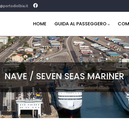
o@portodiolbia.it
Navigazione
principale
HOME
GUIDA AL PASSEGGERO
COM
NAVE / SEVEN SEAS MARINER