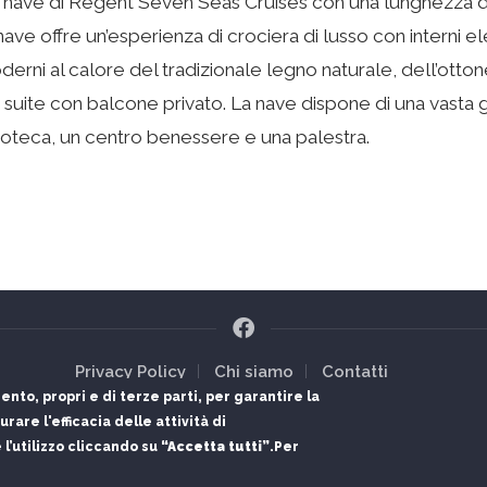
ave di Regent Seven Seas Cruises con una lunghezza di
ve offre un’esperienza di crociera di lusso con interni el
moderni al calore del tradizionale legno naturale, dell’otto
 suite con balcone privato. La nave dispone di una vasta
blioteca, un centro benessere e una palestra.
Privacy Policy
Chi siamo
Contatti
ento, propri e di terze parti, per garantire la
conto dell'Autorità di Sistema Portuale del Mare di Sardegna da
rare l'efficacia delle attività di
© Copyright
SPS srl
2026. Tutti i diritti riservati.
l’utilizzo cliccando su
“Accetta tutti”
.
Per