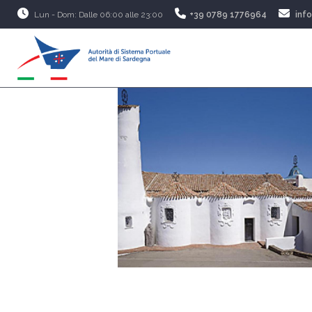
Lun - Dom: Dalle 06:00 alle 23:00
+39 0789 1776964
inf