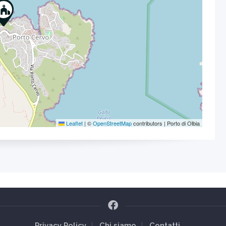
Leaflet
|
©
OpenStreetMap
contributors | Porto di Olbia
Privacy Policy
Chi siamo
Contatti