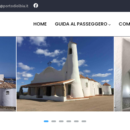
o@portodiolbia.it
Navigazione
principale
HOME
GUIDA AL PASSEGGERO
COM