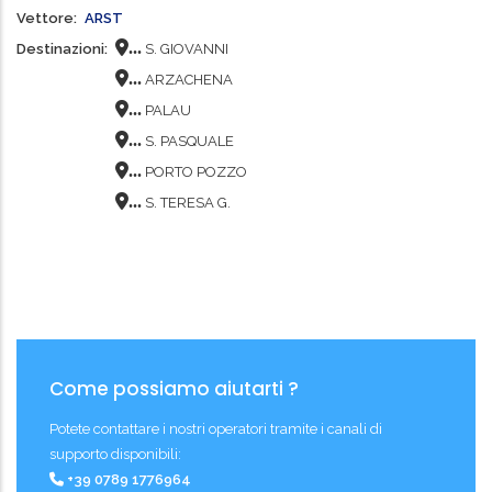
Vettore
ARST
...
Destinazioni
S. GIOVANNI
...
ARZACHENA
...
PALAU
...
S. PASQUALE
...
PORTO POZZO
...
S. TERESA G.
Come possiamo aiutarti ?
Potete contattare i nostri operatori tramite i canali di
supporto disponibili:
+39 0789 1776964