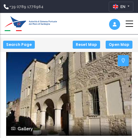
+39 0789 1776964
EN
Search Page
Reset Map
Open Map
Gallery