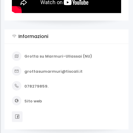
Informazioni
Grotta su Marmuri-Ullassai (NU)
grottasumarmuri@tiscali.it
078279859.
Sito web