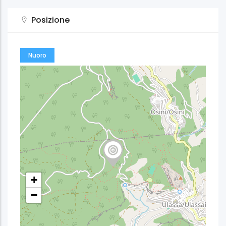
Posizione
Nuoro
+
−