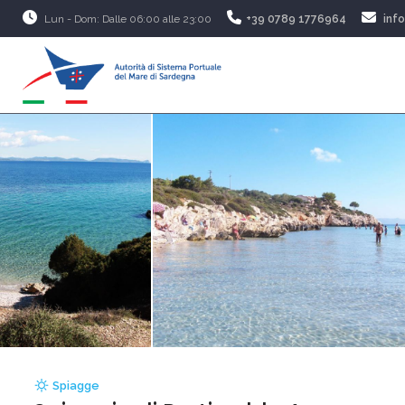
Lun - Dom: Dalle 06:00 alle 23:00
+39 0789 1776964
inf
Spiagge