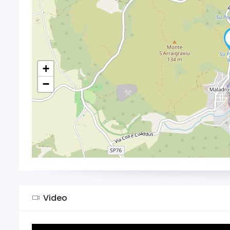
+
−
Video