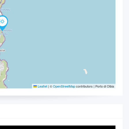
Leaflet
|
©
OpenStreetMap
contributors | Porto di Olbia