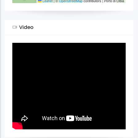
Leaflet
|
©
OpenStreetMap
contributors | Porto di Olbia
Video