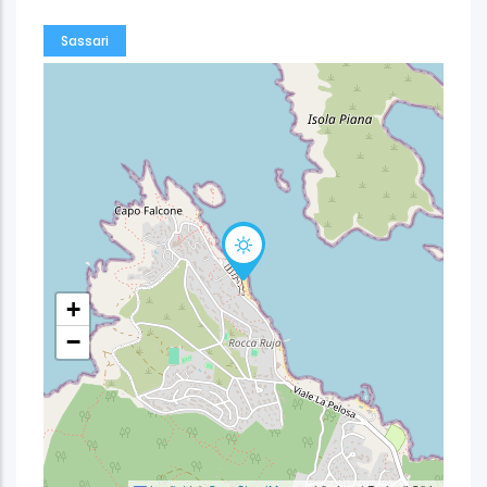
Sassari
+
−