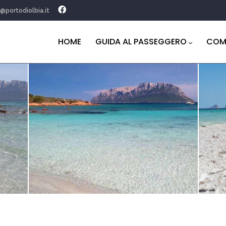
o@portodiolbia.it
Navigazione
principale
HOME
GUIDA AL PASSEGGERO
COM