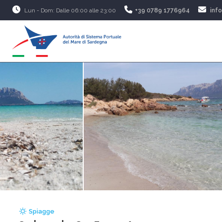
Lun - Dom: Dalle 06:00 alle 23:00
+39 0789 1776964
inf
Spiagge