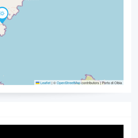
Leaflet
|
©
OpenStreetMap
contributors | Porto di Olbia