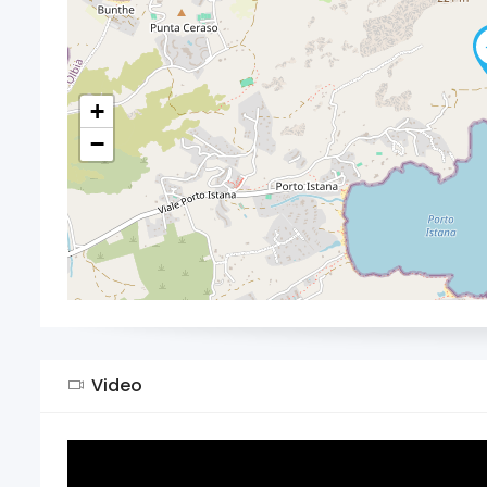
+
−
Video