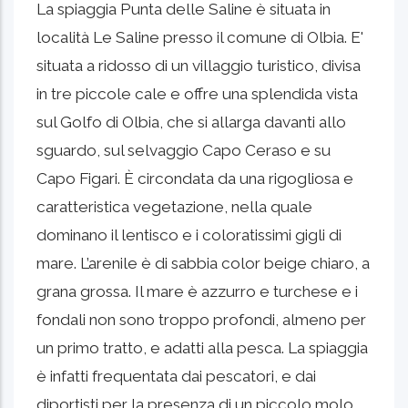
La spiaggia Punta delle Saline è situata in
località Le Saline presso il comune di Olbia. E'
situata a ridosso di un villaggio turistico, divisa
in tre piccole cale e offre una splendida vista
sul Golfo di Olbia, che si allarga davanti allo
sguardo, sul selvaggio Capo Ceraso e su
Capo Figari. È circondata da una rigogliosa e
caratteristica vegetazione, nella quale
dominano il lentisco e i coloratissimi gigli di
mare. L’arenile è di sabbia color beige chiaro, a
grana grossa. Il mare è azzurro e turchese e i
fondali non sono troppo profondi, almeno per
un primo tratto, e adatti alla pesca. La spiaggia
è infatti frequentata dai pescatori, e dai
diportisti per la presenza di un piccolo molo.