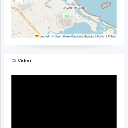
Leaflet
|
©
OpenStreetMap
contributors | Porto di Olbia
Video