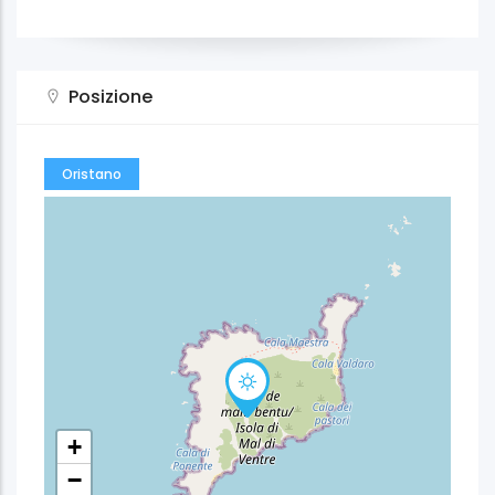
Posizione
Oristano
+
−