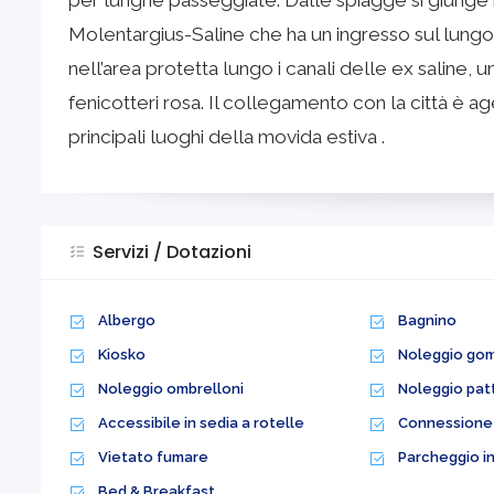
per lunghe passeggiate. Dalle spiagge si giunge r
Molentargius-Saline che ha un ingresso sul lungom
nell’area protetta lungo i canali delle ex saline, un
fenicotteri rosa. Il collegamento con la città è age
principali luoghi della movida estiva .
Servizi / Dotazioni
Albergo
Bagnino
Kiosko
Noleggio go
Noleggio ombrelloni
Noleggio patt
Accessibile in sedia a rotelle
Connessione 
Vietato fumare
Parcheggio in
Bed & Breakfast