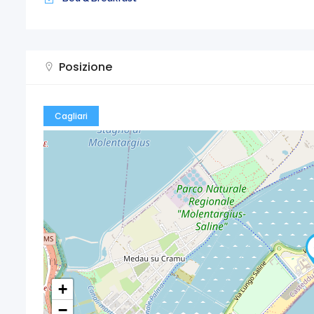
Posizione
Cagliari
+
−