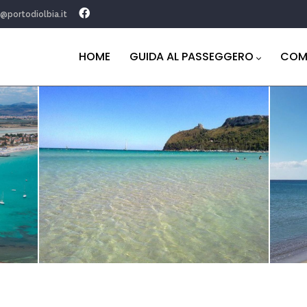
o@portodiolbia.it
Navigazione
principale
HOME
GUIDA AL PASSEGGERO
COM