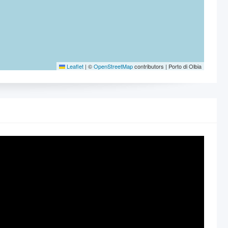
Leaflet
|
©
OpenStreetMap
contributors | Porto di Olbia