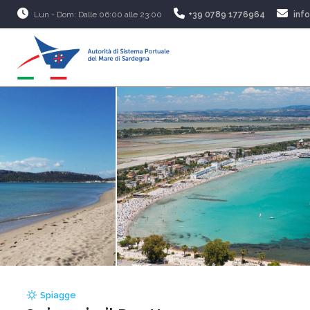
Lun - Dom: Dalle 06:00 alle 23:00
+39 0789 1776964
inf
Spiagge