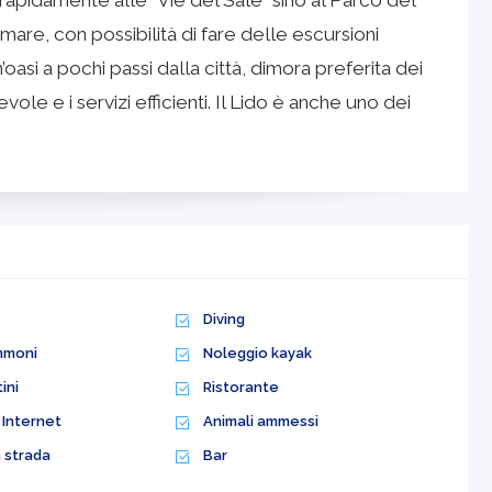
apidamente alle “Vie del Sale" sino al Parco del
are, con possibilità di fare delle escursioni
’oasi a pochi passi dalla città, dimora preferita dei
vole e i servizi efficienti. Il Lido è anche uno dei
Diving
mmoni
Noleggio kayak
ini
Ristorante
Internet
Animali ammessi
 strada
Bar