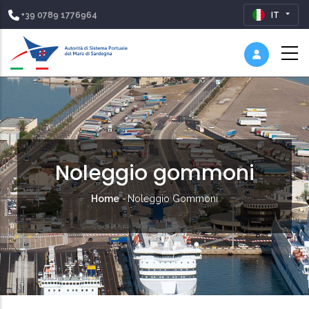
+39 0789 1776964
IT
Noleggio gommoni
Briciole
Home
-
Noleggio Gommoni
di
pane