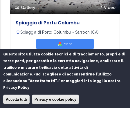
Gallery
Video
Spiaggia di Portu Columbu
Spiaggia di Porto Columbu - Sarroch (CA)
Maps
Waze
Questo sito utilizza cookie tecnici e di tracciamento, propri e di
terze parti, per garantire la corretta navigazione, analizzare il
traffico e misurare l'efficacia delle attività di
Spiagge
Cagliari
comunicazione.
Puoi scegliere di acconsentirne l’utilizzo
cliccando su
“Accetta tutti”
.
Per maggiori info leggi la nostra
Privacy Policy
×
Installa l'app del Porto di Olbia
Installa
Accetta tutti
Privacy e cookie policy