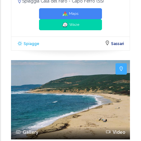
Spiaggia Cala del Faro - Capo Ferro (SS)
Maps
Waze
Spiagge
Sassari
Gallery
Video