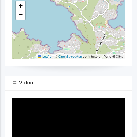
+
−
Leaflet
|
©
OpenStreetMap
contributors | Porto di Olbia
Video