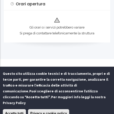
Orari apertura
Gli orari o i servizi potrebbero variare
Si prega di contattare telefonicamente la struttura
Questo sito utilizza cookie tecnici e di tracciamento, propri e di
terze parti, per garantire la corretta navigazione, analizzare il
Privacy Policy
Chi siamo
Contatti
traffico e misurare l'efficacia delle attività di
comunicazione.
Puoi scegliere di acconsentirne l’utilizzo
Servizio gestito per conto dell'Autorità di Sistema Portuale
cliccando su
“Accetta tutti”
.
Per maggiori info leggi la nostra
del Mare di Sardegna da
SPS S.r.l.
e
FAST S.r.l.
Privacy Policy
© Copyright
SPS srl
2026. Tutti i diritti riservati.
×
Installa l'app del Porto di Olbia
Installa
Accetta tutti
Privacy e cookie policy